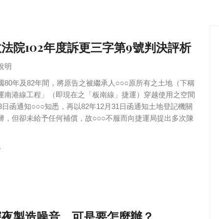
法院102年度訴更三字第9號判決評析
說明
80年及82年間，將原告之被繼承人○○○原所有之土地（下稱
運南港線工程」（即現在之「板南線」捷運）穿越使用之空間
3日函通知○○○知悉，再以82年12月31日函通知土地登記機關
簿，但卻未給予任何補償，故○○○不服而向捷運局提出多次陳
.
深夜製造噪音，可是要怎麼辦？