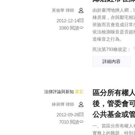
由於臺灣地狹人稠，
黃儉華 律師
棟房屋，亦與鄰宅相
2012-12-14
班族而言會造成日常
3360 閱讀
依法檢測噪音是否超
造噪音之行為。
民法第793條規定：
詳細內容
區分所有權
法律評論與新知
其它
後，管委會
林昶燁 律師
公共基金或
2012-09-26
7010 閱讀
一、當區分所有權人
實務上的難題，特別