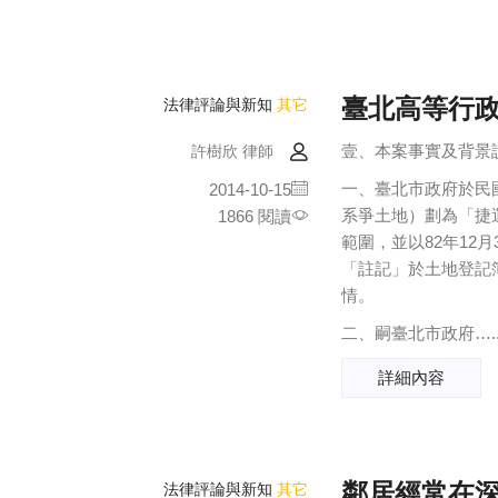
臺北高等行政
法律評論與新知
其它
壹、本案事實及背景
許樹欣 律師
一、臺北市政府於民國
2014-10-15
系爭土地）劃為「捷
1866 閱讀
範圍，並以82年12月
「註記」於土地登記
情。
二、嗣臺北市政府….
詳細內容
鄰居經常在
法律評論與新知
其它