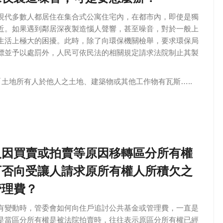
現代多數人都居住在集合式公寓住宅內，在都市內，即使是獨
近。如果遇到鄰居深夜製造惱人聲響，甚至噪音，對於一般上
生活上極大的困擾。此時，除了向環保機關檢舉，要求環保局
標並予以處罰外，人民可依民法的相關規定請求法院制止其製
「土地所有人於他人之土地、建築物或其他工作物有瓦斯…..
人因買賣或拍賣等原因移轉區分所有權
可否向受讓人請求原所有權人所積欠之
管理費？
有變動時，管委會如何向住戶追討公共基金或管理費，一直是
是當區分所有權是被法院拍賣時，往往表示原區分所有權已經