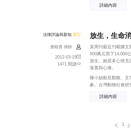
詳細內容
放生，生命
法律評論與新知
其它
某周刊最近刊載陳文
詹順貴 律師
500萬元買下14,
2012-03-19
放生。她原本心情充
1471 閱讀
落寞與心痛。
陳小姐動見觀瞻、文
象。台灣動物社會研
詳細內容
1
2