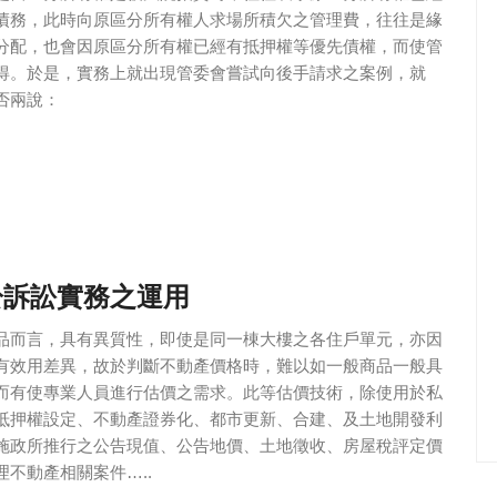
債務，此時向原區分所有權人求場所積欠之管理費，往往是緣
分配，也會因原區分所有權已經有抵押權等優先債權，而使管
得。於是，實務上就出現管委會嘗試向後手請求之案例，就
否兩說：
於訴訟實務之運用
品而言，具有異質性，即使是同一棟大樓之各住戶單元，亦因
有效用差異，故於判斷不動產價格時，難以如一般商品一般具
而有使專業人員進行估價之需求。此等估價技術，除使用於私
抵押權設定、不動產證券化、都市更新、合建、及土地開發利
施政所推行之公告現值、公告地價、土地徵收、房屋稅評定價
不動產相關案件…..