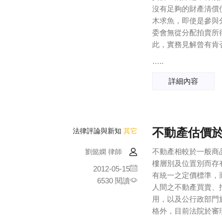
沒有足夠的財產清償
木求魚，即使是參與
委會無從分配拍賣所
此，實務見解曾有肯
…..
詳細內容
不動產估價
法律評論與新知
其它
不動產相較於一般商
劉懿嫻 律師
樓層別及位置別而存
2012-05-15
有統一之定價標準，
6530 閱讀
人間之不動產買賣、
用，以及公行政部門
格外，目前法院於審理