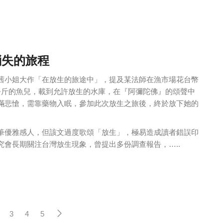
消失的旅程
茜小姐大作「在放生的旅途中」，提及某法師在漁市場花台幣
000公斤的魚兒，載到允許放生的水庫，在『阿彌陀佛』的頌聲中
滿悲愴，需靠藥物入眠，參加此次放生之旅後，終於放下她的
筆優雅感人，但該文過度歌頌「放生」，極易造成讀者錯誤印
究會長期關注台灣放生現象，曾提出多份調查報告，…..
3
4
5