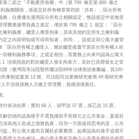
第二節之「不動產所有權」中（第 799 條至第 800 條之
權利義務關係，係規定於所有權章第四節「共有」，區分所有
義務，自應優先適用區分所有之相關規定，惟該規定中並無受
理費應連帶負責之規定，僅於第 799 條之 1 規定：「區分
之權利義務，繼受人應受拘束；其依其他約定所生之權利義
約定之內容明知或可得而知者，亦同」。該規定與公寓大廈管
 1 項「區分所有權之繼受人，應於繼受後遵守原區分所有權人依
一切權利義務事項」之規定相仿，而實務上向來均認為公寓大
條第 1 項係指規約對於繼受人發生拘束力，至於已具體發生之管
限（臺灣高等法院暨所屬法院89年法律座談會彙編，頁105-
會民事類提案第 13 號、司法院司法業務研究會第 49 期研究專
拍定人不須就債務人欠繳之管理費，負擔清償責任。
說。
表決結果：實到 68 人，採甲說 37 票，採乙說 15 票。
見解仍傾向認為後手不需負擔前手所積欠之公共基金，蓋基於
必須為他人造成之債務負責，但另一方面值得思考的是，公共
利益，對公寓大廈而言屬於必要費用，如果認為向後手追償不
先受償之方向修法，使公寓大廈有足夠之公共基金用於共有部