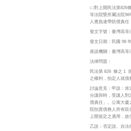
㈡對上開民法第826
等法院暨所屬法院9
人應負連帶賠償責任
發文字號：臺灣高等法院
發文日期：民國 98 年 
座談機關：臺灣高等
法律問題：
民法第 826 條之
之權利，拍定人就債
討論意見：甲說：肯定
分讓與時，受讓人對
償責任」。公寓大廈
院拍賣債務人所有區
上開規定之適用，故
乙說：否定說。自法