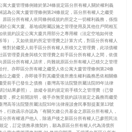
公寓大廈管理條例雖於第24條規定區分所有權人關於權利義
解認為公寓大廈管理條例第24條規定，區分所有權人之繼受
」原區分所有權人依同條例或規約所定之一切權利義務，係指
關於公寓大廈、基地或附屬設施之管理使用及其他住戶間相互
如依規約設定公寓大廈共用部分之專用權（法定空地如何使
等等），又如依規約所定管理費之計算方式，對區分所有權人
。惟對於繼受人前手區分所有權人所積欠之管理費，此項債權
社區管理委員會與積欠管理費之前手區分所有權人之間，依債
向原區分所有權人請求，尚難就原區分所有權人已積欠之管理
給付。亦即區分所有權之繼受人依公寓大廈管理條例第24條
地位之繼受，亦即後手對其繼受後所應生權利義務悉依相關條
繼受前手已發生之債務（臺灣高等法院暨所屬法院89年法律
號研討結果參照）。故縱令規約規定前手積欠之管理費（已發
繼受，揆之前開說明，後手亦無受規約該項規定之義務而繼受
臺灣高等法院暨所屬法院93年法律座談會民事類提案第13號
外，行政函示亦認為「有關欠繳公共基金之原區分所有權人，
區分所有權過戶他人，除過戶後之新區分所有權人已參照民法
301 條規定，訂定債務承擔契約，願為原區分所有權人代為清償所