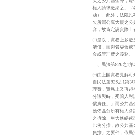
欠之公共基金外，應依
權人請求繳納之」（參內政
函）。此外，法院民
欠所屬公寓大廈之公
容，故肯定說實際上
㈢是以，實務上多數
清償，而與管委會或
金或管理費之義務。
二、民法第826之1
㈠由上開實務見解可
自民法第826之1第
理費，實務上又再起爭
分讓與時，受讓人對
償責任。」而公共基
應依區分所有權人會
之拆除、重大修繕或
比例分擔，故公共基
負擔」之要件，依民法