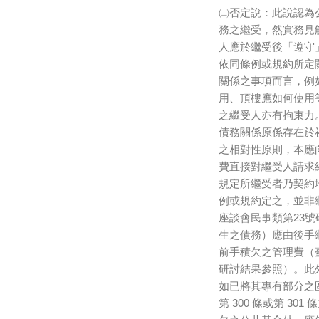
㈡否定說：此說認為
務之繼受，然實務見
人應於繼受後「遵守
依同條例或規約所定
關係之事項而言，例
用、頂樓應如何使用
之繼受人亦有拘束力
債務關係原係存在於
之相對性原則，本應
費直接對繼受人請求
規定所繼受者乃契約
例或規約定之，並非
座談會民事類第23
生之債務）應由後手
前手積欠之管理費（
研討結果參照）。此
如已將其專有部分之
第 300 條或第 