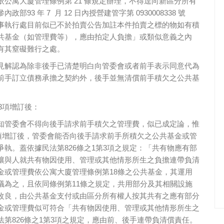
公寓大廈管理條例第 21 條規定辦理，不得逕向新區分所有
部93 年 7 月 12 日內授營建管字第 0930008338 號
事執行處目前似已不於拍賣公告加註本件拍賣之標的物如有積
共基金（如管理費等），應由拍定人負擔」或類似意義之內
有其窒礙難行之處。
見解認為除非後手已清楚明白向管委會或者前手表示同意代為
前手訂立債務承擔之契約外，後手並無清償前手積欠之公共基
第3項增訂後：
知管委會不得向後手請求前手積欠之管理費，似已成定論，惟
3項增訂後，管委會能否向後手請求前手所積欠之公共基金或管
執。蓋依據民法第826條之1第3項之規定：「共有物應有部
讓與人就共有物因使用、管理或其他情形所生之負擔連帶負清
金或管理費依公寓大廈管理條例第18條之公共基金，其運用
議為之，且依同條例第11條之規定，共用部分及其相關設施
改良，由公共基金支付或由區分所有權人按其共有之應有部分
金或管理費似可符合「共有物因使用、管理或其他情形所生之
第826條之1第3項之規定，應由前、後手連帶負清償責任。