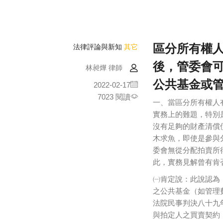
區分所有權
法律評論與新知
其它
後，管委會
林昶燁 律師
公共基金或
2022-02-17
7023 閱讀
一、當區分所有權人
實務上的難題，特別
沒有足夠的財產清償
木求魚，即使是參與
委會無從分配拍賣所
此，實務見解曾有肯
㈠肯定說：此說認為
之公共基金（如管理
法院民事判決八十九
與拍定人之買賣契約