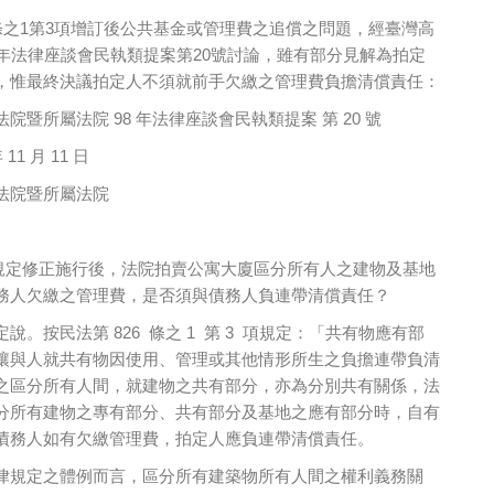
條之1第3項增訂後公共基金或管理費之追償之問題，經臺灣高
8年法律座談會民執類提案第20號討論，雖有部分見解為拍定
，惟最終決議拍定人不須就前手欠繳之管理費負擔清償責任：
暨所屬法院 98 年法律座談會民執類提案 第 20 號
11 月 11 日
法院暨所屬法院
 1 規定修正施行後，法院拍賣公寓大廈區分所有人之建物及基地
務人欠繳之管理費，是否須與債務人負連帶清償責任？
說。按民法第 826 條之 1 第 3 項規定：「共有物應有部
讓與人就共有物因使用、管理或其他情形所生之負擔連帶負清
之區分所有人間，就建物之共有部分，亦為分別共有關係，法
分所有建物之專有部分、共有部分及基地之應有部分時，自有
債務人如有欠繳管理費，拍定人應負連帶清償責任。
律規定之體例而言，區分所有建築物所有人間之權利義務關