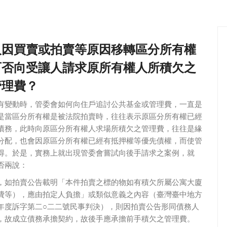
人因買賣或拍賣等原因移轉區分所有權
可否向受讓人請求原所有權人所積欠之
管理費？
有變動時，管委會如何向住戶追討公共基金或管理費，一直是
是當區分所有權是被法院拍賣時，往往表示原區分所有權已經
債務，此時向原區分所有權人求場所積欠之管理費，往往是緣
分配，也會因原區分所有權已經有抵押權等優先債權，而使管
得。於是，實務上就出現管委會嘗試向後手請求之案例，就
否兩說：
，如拍賣公告載明「本件拍賣之標的物如有積欠所屬公寓大廈
費等），應由拍定人負擔」或類似意義之內容（臺灣臺中地方
年度訴字第二○二二號民事判決），則因拍賣公告形同債務人
，故成立債務承擔契約，故後手應承擔前手積欠之管理費。