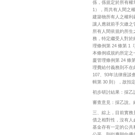
係，係規定於所有權章
1），而共有人間之
建築物所有人之權利
讓人應就前手欠繳之管
所有人間依規約所生
務，特定繼受人對於
理條例第 24 條第
本條例或規約所定之
廈管理條例第 24 
理費給付義務則不在此
107、93年法律座談
輯第 30 則），故
初步研討結果：採乙
審查意見：採乙說。經付
三、綜上，目前實務
債之相對性，沒有人
基金存有一定的公共
公平，則似應朝向優