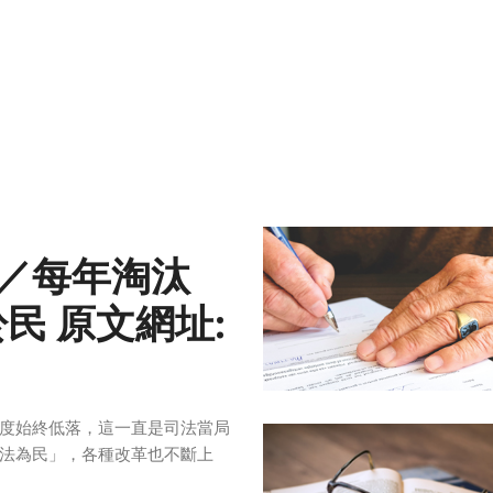
／每年淘汰
民 原文網址:
度始終低落，這一直是司法當局
法為民」，各種改革也不斷上