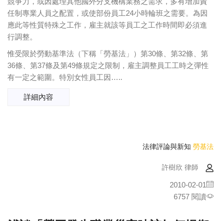
競爭力，或因處理其他國外分支機構業務之需求，多有增加責
任制專業人員之配置，或使部份員工24小時輪班之需要。為因
應此等性質特殊之工作，雇主就該等員工之工作時間即必須進
行調整。
惟受限於勞動基準法（下稱「勞基法」）第30條、第32條、第
36條、第37條及第49條規定之限制，雇主調整員工工時之彈性
有一定之範圍。特別女性員工因…..
詳細內容
法律評論與新知
勞基法
許樹欣 律師
2010-02-01
6757 閱讀