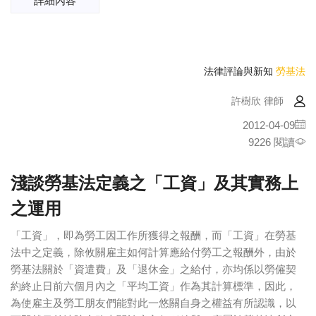
詳細內容
法律評論與新知
勞基法
許樹欣 律師
2012-04-09
9226 閱讀
淺談勞基法定義之「工資」及其實務上
之運用
「工資」，即為勞工因工作所獲得之報酬，而「工資」在勞基
法中之定義，除攸關雇主如何計算應給付勞工之報酬外，由於
勞基法關於「資遣費」及「退休金」之給付，亦均係以勞僱契
約終止日前六個月內之「平均工資」作為其計算標準，因此，
為使雇主及勞工朋友們能對此一悠關自身之權益有所認識，以