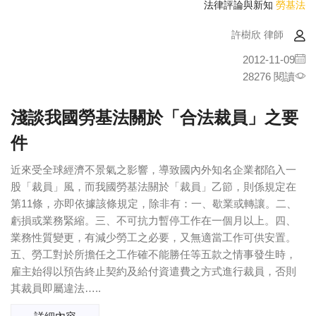
法律評論與新知
勞基法
許樹欣 律師
2012-11-09
28276 閱讀
淺談我國勞基法關於「合法裁員」之要
件
近來受全球經濟不景氣之影響，導致國內外知名企業都陷入一
股「裁員」風，而我國勞基法關於「裁員」乙節，則係規定在
第11條，亦即依據該條規定，除非有：一、歇業或轉讓。二、
虧損或業務緊縮。三、不可抗力暫停工作在一個月以上。四、
業務性質變更，有減少勞工之必要，又無適當工作可供安置。
五、勞工對於所擔任之工作確不能勝任等五款之情事發生時，
雇主始得以預告終止契約及給付資遣費之方式進行裁員，否則
其裁員即屬違法…..