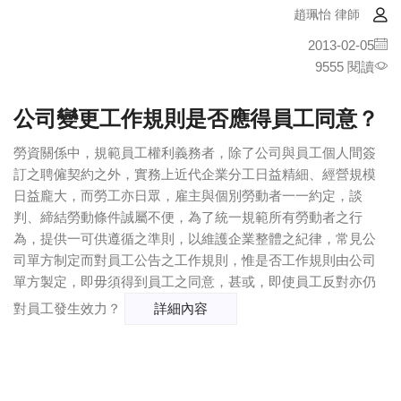
趙珮怡 律師
2013-02-05
9555 閱讀
公司變更工作規則是否應得員工同意？
勞資關係中，規範員工權利義務者，除了公司與員工個人間簽
訂之聘僱契約之外，實務上近代企業分工日益精細、經營規模
日益龐大，而勞工亦日眾，雇主與個別勞動者一一約定，談
判、締結勞動條件誠屬不便，為了統一規範所有勞動者之行
為，提供一可供遵循之準則，以維護企業整體之紀律，常見公
司單方制定而對員工公告之工作規則，惟是否工作規則由公司
單方製定，即毋須得到員工之同意，甚或，即使員工反對亦仍
對員工發生效力？
詳細內容