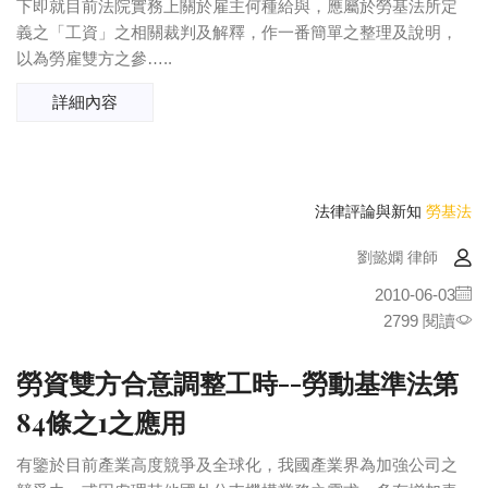
下即就目前法院實務上關於雇主何種給與，應屬於勞基法所定
義之「工資」之相關裁判及解釋，作一番簡單之整理及說明，
以為勞雇雙方之參…..
詳細內容
法律評論與新知
勞基法
劉懿嫻 律師
2010-06-03
2799 閱讀
勞資雙方合意調整工時--勞動基準法第
84條之1之應用
有鑒於目前產業高度競爭及全球化，我國產業界為加強公司之