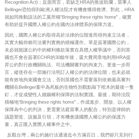
Recognition Act)；反面而言，若缺乏HRA的推波助瀾，當事人
Bellinger恐怕得到歐洲人權法院才有機會獲得救濟。對此，HRA
就如同推動該法的工黨所稱“Bringing these rights home”，確實
有助於提升國際人權公約在國內法律體系的保障力道。
因此，國際人權公約取得高於法律的位階進而得拘束立法者，
其實大幅仰賴司法審判實務的積極運作。單是簽署國際公約，
未必就能讓公約中的權利條款落實在具體人權爭議中，否則英
國也不會在簽署ECHR的30餘年後，還大費周章地利用HRA提
昇公約對行政機關執法、司法機關審判的拘束力。更進一步而
言，縱使存在一部施行法明訂人權公約的法律位階，也未必就
能有效地拘束國會立法，否則英國也不需要落到依賴最高審判
機關在
Bellinger
案中為死板的生物性別觀點敲下棺木的最後一隻
釘，才促成變性人婚姻權利保障的法制實踐。最後，期待法院
積極地“Bringing these rights home”，作成進步、開放、以人權
保障為中心的判決，更需要法庭當事人的配合，特別是律師的
議題塑造、說服及引領，才有機會讓國際人權公約的保護力
量，真正匯入實際人權事件之中。
反觀台灣，兩公約施行法通過迄今方滿百日，我們卻只見到行