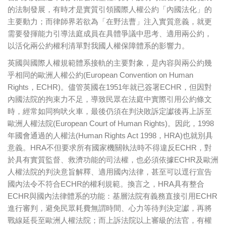
的法制發展，有時才是實質引領國際人權公約「內國法化」的
主要動力；而律師界若欲為「在野法曹」注入實質意義，就更
需要發揮能力引導法庭成員在具體爭議中思考、適用兩公約，
以活化兩公約權利清單對我國人權保障體系的影響力。
英國與國際人權規範體系接軌的主要對象，是內容與兩公約幾
乎相同的歐洲人權公約(European Convention on Human
Rights，ECHR)。儘管英國在1951年就已簽署ECHR，但因對
內國法院的拘束力不足，導致民眾在法庭中實際引用公約條文
時，經常如同狗吠火車，最後仍須在判決敗訴定讞後再上訴至
歐洲人權法院(European Court of Human Rights)。因此，1998
年國會通過的人權法(Human Rights Act 1998，HRA)也就別具
意義。HRA不但要求所有國家機關執法時不得違反ECHR，對
於具有實質監督、救濟功能的司法權，也必須依據ECHR及歐洲
人權法院的判決意旨解釋、適用國內法律，甚至可以逕行宣告
國內法令不符合ECHR的權利規範。換言之，HRA具有整合
ECHR與國內法律體系的功能：基層法院有義務直接引用ECHR
進行審判，避免民眾耗費無謂時間、心力等待判決定讞，再將
戰線延長至歐洲人權法院；而上訴法院以上審級的法官，有權