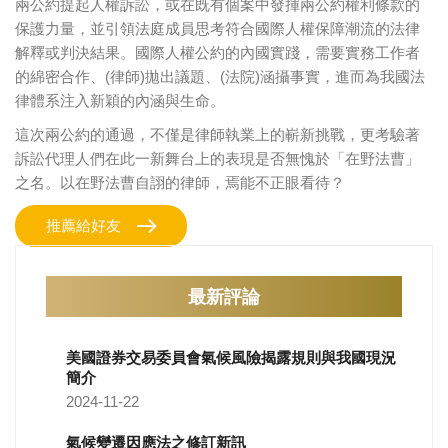
兩公約提起人權訴訟，或在既有個案中發揮兩公約權利條款的
保護力量，並引領法庭成員思考符合國際人權保障潮流的法律
解釋或判決結果。國際人權公約的內國實踐，需要實務工作者
的綿密合作、(律師)拋出議題、(法院)涵攝事實，進而為我國法
律體系注入新穎的內涵與生命。
這次兩公約的通過，不僅是律師執業上的嶄新挑戰，更考驗著
訴訟代理人們在此一新舞台上的表現是否無愧於「在野法曹」
之名。以在野法曹自詡的律師，焉能不正眼看待？
推薦給好友
最新評論
美國證券交易委員會氣候風險揭露規則與我國現況
簡介
2024-11-22
氣候變遷因應法之修訂新訊