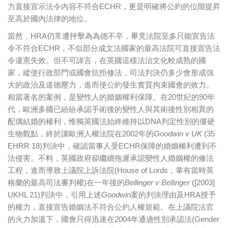
力直接宣示法令內容不符合ECHR，更是明確將公約的位階提昇
至高於國內法律的地位。
當然，HRA仍常遭抨擊為為德不卒，畢竟法院至多只能宣告法
令不符合ECHR，不似部分成文法國家的最高法院可直接宣告法
令違憲失效。但不可諱言，在英國這樣法治文化較成熟的國
家，縱使行政部門或國會抗拒修法，司法判決仍多少會形成強
大的政治及道德壓力，進而使公約發生實質拘束國會的效力。
相當著名的案例，是變性人的婚姻權利保障。在20世紀的90年
代，歐洲多國已紛紛承認手術後的變性人與其術後性別相異的
配偶結婚的權利，惟獨英國法始終維持以DNA判定性別的僵硬
生物觀點，終於讓歐洲人權法院在2002年的
Goodwin v UK
(35
EHRR 18)判決中，確認當事人受ECHR保障的婚姻權利遭到不
法侵害。不料，英國政府卻繼續拖遲承認變性人婚姻權的修法
工程，進而導致上議院上訴法院(House of Lords，掌有當時英
格蘭的最高司法審判權)在一年後的
Bellinger v Bellinger
([2003]
UKHL 21)判決中，引用上述
Goodwin
案的判決理由及HRA授予
的權力，直接宣告婚姻法不符合公約人權規範。在上議院法官
的火力加溫下，國會只得迅速在2004年通過性別承認法(Gender