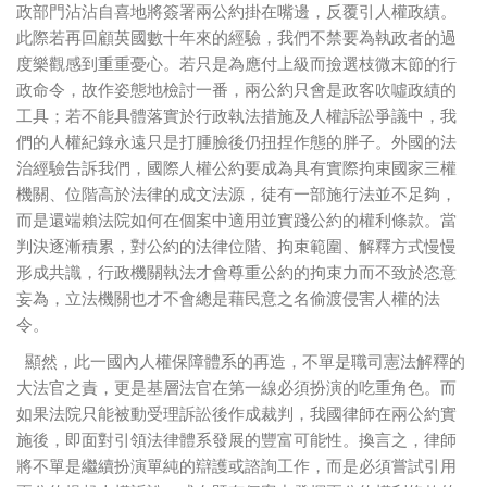
政部門沾沾自喜地將簽署兩公約掛在嘴邊，反覆引人權政績。
此際若再回顧英國數十年來的經驗，我們不禁要為執政者的過
度樂觀感到重重憂心。若只是為應付上級而撿選枝微末節的行
政命令，故作姿態地檢討一番，兩公約只會是政客吹噓政績的
工具；若不能具體落實於行政執法措施及人權訴訟爭議中，我
們的人權紀錄永遠只是打腫臉後仍扭捏作態的胖子。外國的法
治經驗告訴我們，國際人權公約要成為具有實際拘束國家三權
機關、位階高於法律的成文法源，徒有一部施行法並不足夠，
而是還端賴法院如何在個案中適用並實踐公約的權利條款。當
判決逐漸積累，對公約的法律位階、拘束範圍、解釋方式慢慢
形成共識，行政機關執法才會尊重公約的拘束力而不致於恣意
妄為，立法機關也才不會總是藉民意之名偷渡侵害人權的法
令。
顯然，此一國內人權保障體系的再造，不單是職司憲法解釋的
大法官之責，更是基層法官在第一線必須扮演的吃重角色。而
如果法院只能被動受理訴訟後作成裁判，我國律師在兩公約實
施後，即面對引領法律體系發展的豐富可能性。換言之，律師
將不單是繼續扮演單純的辯護或諮詢工作，而是必須嘗試引用