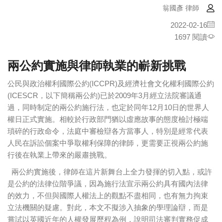
翁國彥 律師
2022-02-16
1697 閱讀
兩公約實施與律師執業的嶄新挑戰
公民與政治權利國際公約(ICCPR)及經濟社會文化權利國際公約
(ICESCR，以下簡稱兩公約)已於2009年3月經立法院審議通
過，同時制定的兩公約施行法，也定於同年12月10日的世界人
權日正式實施。相較於行政部門猶以虛應故事的態度檢討極端
瑣碎的行政命令，法庭中審檢辯各方當事人，特別是經常代表
人民在訴訟個案中爭取權利保障的律師，更需要正視兩公約施
行後在執業上帶來的嚴肅挑戰。
兩公約實施後，律師在這片新舞台上全力發揮的切入點，或許
是公約的法律位階爭議，因為施行法宣示兩公約具有國內法律
的效力，不但與國際人權法上的觀點不盡相同，也有無力拘束
立法機關的疑慮。對此，本文不擬涉入抽象的學理論辯，而是
嘗試以英國近年的人權發展歷程為例，說明司法審判實務促成