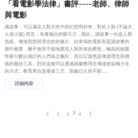
「看電影學法律」書評­----老師、律師
與電影
講故事，可以滿足人類天性中的幻想和好奇，對於人類 (不論大
人或小孩) 而言，有著無比的吸引力，因此，講故事一向是人類
包裝、傳達思想與理念的好媒介。好來塢的電影則是講故事的
個中翹楚，幾乎無所不能地實現人類所有的夢想，極高的娛樂
性吸引數以億計的人們為之瘋狂，所以它當然是傳達理念與價
值的最好工具。對於這種可以透過娛樂將理念傳達效益極大化
的方式，教育界自是垂涎三尺，覬覦已久而不願…..
詳細內容
3
1
2
4