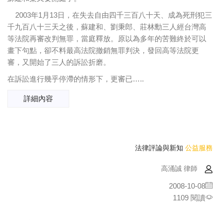
2003年1月13日，在失去自由四千三百八十天、成為死刑犯三
千九百八十三天之後，蘇建和、劉秉郎、莊林勳三人經台灣高
等法院再審改判無罪，當庭釋放。原以為多年的苦難終於可以
畫下句點，卻不料最高法院撤銷無罪判決，發回高等法院更
審，又開始了三人的訴訟折磨。
在訴訟進行幾乎停滯的情形下，更審已…..
詳細內容
法律評論與新知
公益服務
高涌誠 律師
2008-10-08
1109 閱讀