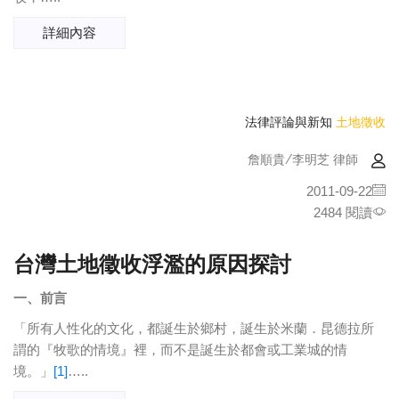
詳細內容
法律評論與新知
土地徵收
詹順貴/李明芝 律師
2011-09-22
2484 閱讀
台灣土地徵收浮濫的原因探討
一、
前言
「所有人性化的文化，都誕生於鄉村，誕生於米蘭．昆德拉所
謂的『牧歌的情境』裡，而不是誕生於都會或工業城的情
境。」
[1]
…..