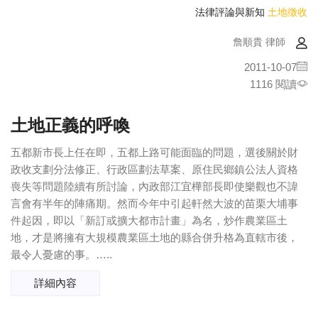
法律評論與新知
土地徵收
詹順貴 律師
2011-10-07
1116 閱讀
土地正義的呼喚
五都新市長上任在即，五都上路可能面臨的問題，選後關於財
政收支劃分法修正、行政區劃法草案、原住民鄉鎮公法人資格
喪失等問題陸續有所討論，內政部江宜樺部長即使樂觀也不諱
言會有半年的陣痛期。然而今年中引起軒然大波的苗栗大埔事
件起因，即以「新訂或擴大都市計畫」為名，炒作農業區土
地，才是將擁有大規模農業區土地的縣合併升格為直轄市後，
最令人憂慮的事。…..
詳細內容