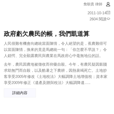
詹順貴 律師
2011-10-14
2604 閱讀
政府虧欠農民的帳，我們凱道算
人民很難有機會向總統當面陳情，令人絕望的是，蕉農難得可
以當面陳情，換來的竟是馬總統一句：「你怎麼不早說？」令
人錯愕、完全顯露農民與農業在馬政府心中毫無地位的話。
去年，農民因農地被徵收而仰藥自殺。今年，有農民疑因榖賤
求助無門而自殺，以及酷暑之下農耕，因熱衰竭死亡。土地炒
客享受2005年修改《土地稅法》大幅調降土地增值稅；資本家
享受2009年修正《遺產及贈與稅法》大幅調降遺…..
詳細內容