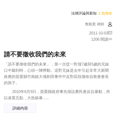
法律評論與新知
土地徵收
詹順貴 律師
2011-10-03
1206 閱讀
請不要徵收我們的未來
「請不要徵收我們的未來」，第一次從一對僅7歲與5歲的兄妹
口中聽到時，心頭一陣悸動。這對兄妹是去年引起非常大新聞
效應的苗栗縣竹南鎮大埔剷田事件中反對區段徵收自救會會長
的孫子。
2010年6月9日，苗栗縣政府事先假設農民會反抗暴動，所
以凌晨五點，大批鎮暴…..
詳細內容