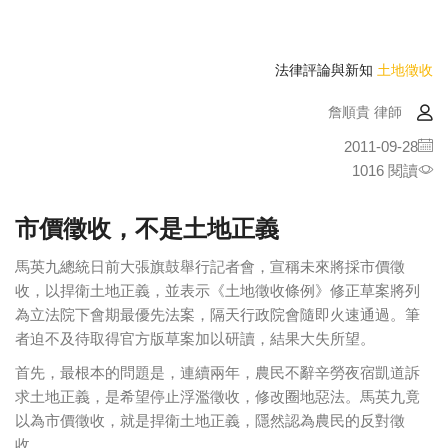
法律評論與新知
土地徵收
詹順貴 律師
2011-09-28
1016 閱讀
市價徵收，不是土地正義
馬英九總統日前大張旗鼓舉行記者會，宣稱未來將採市價徵
收，以捍衛土地正義，並表示《土地徵收條例》修正草案將列
為立法院下會期最優先法案，隔天行政院會隨即火速通過。筆
者迫不及待取得官方版草案加以研讀，結果大失所望。
首先，最根本的問題是，連續兩年，農民不辭辛勞夜宿凱道訴
求土地正義，是希望停止浮濫徵收，修改圈地惡法。馬英九竟
以為市價徵收，就是捍衛土地正義，隱然認為農民的反對徵
收，…..